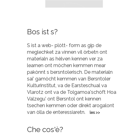
Bos ist s?
S ist a web- plòtt- form as gip de
meglechket za vinnen vil òrbetn ont
materialn as hèlven kennen ver za
learnen ont mòchen kemmen mear
pakònnt s bersntolerisch. De materialn
sai' gamòcht kemmen van Bersntoler
Kulturinstitut, va de Earsteschual va
Vlarotz ont va de Tolgamoa'schòft Hoa
Valzegu' ont Bersntol ont kennen
tsechen kemmen oder direkt arogalont
van òlla de enteressiaretn.
les >>
Che cos'è?