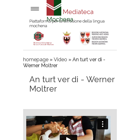
Mediateca
Mochena
Piattaforma per la diffusione della lingua
mochena
homepage
»
Video
»
An turt ver di -
Werner Moltrer
An turt ver di - Werner
Moltrer