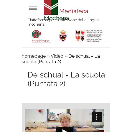
Mediateca
Mochena
Piattaforma per la diffusione della lingua
mochena
homepage
»
Video
»
De schual - La
scuola (Puntata 2)
De schual - La scuola
(Puntata 2)