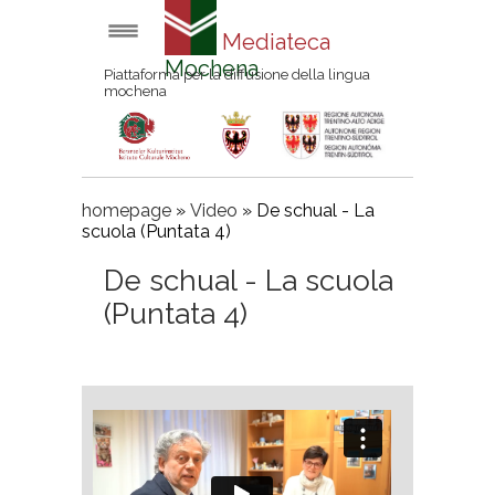
Mediateca
Mochena
Piattaforma per la diffusione della lingua
mochena
homepage
»
Video
»
De schual - La
scuola (Puntata 4)
De schual - La scuola
(Puntata 4)