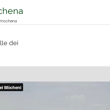
chena
ua mochena
lle dei