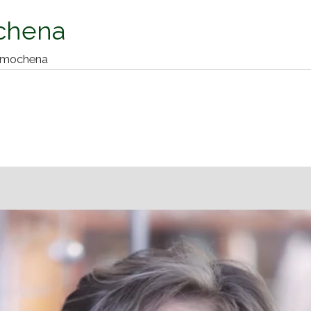
chena
ua mochena