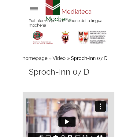
Mediateca
Mochena
Piattaforma per la diffusione della lingua
mochena
homepage
»
Video
»
Sproch-inn 07 D
Sproch-inn 07 D