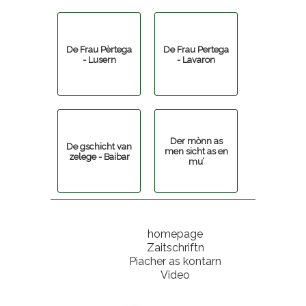
De Frau Pèrtega
De Frau Pertega
- Lusern
- Lavaron
Der mònn as
De gschicht van
men sicht as en
zelege - Baibar
mu’
homepage
Zaitschriftn
Piacher as kontarn
Video