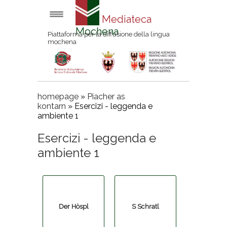
Mediateca
Mochena
Piattaforma per la diffusione della lingua
mochena
homepage
»
Piacher as
kontarn
»
Esercizi - leggenda e
ambiente 1
Esercizi - leggenda e
ambiente 1
Der Hòspl
S Schratl