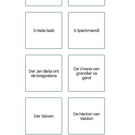
S Haile baib
S Sperkmandl
De Vivana van
Der Jan Baila ont
grandler va
de bregostana
gerst
De hècksn van
Der Salvan
Vaiolon